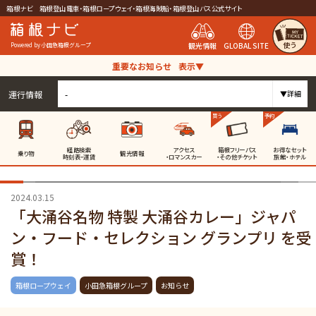
箱根ナビ 箱根登山電車・箱根ロープウェイ・箱根海賊船・箱根登山バス公式サイト
使う
観光情報
GLOBAL SITE
Powered by 小田急箱根グループ
重要なお知らせ
表示▼
運行情報
-
▼詳細
買う
予約
経路検索
アクセス
箱根フリーパス
お得なセット
乗り物
観光情報
時刻表・運賃
・ロマンスカー
・その他チケット
旅館・ホテル
2024.03.15
「大涌谷名物 特製 大涌谷カレー」ジャパ
ン・フード・セレクション グランプリ を受
賞！
箱根ロープウェイ
小田急箱根グループ
お知らせ