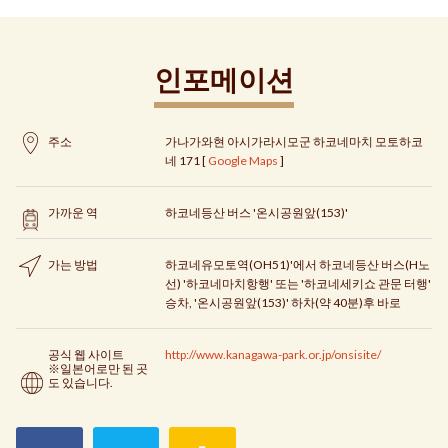
인포메이션
주소
가나가와현 아시가라시모군 하코네마치 모토하코
네 171 [
Google Maps
]
가까운 역
하코네등산 버스 '온시공원앞(153)'
가는 방법
하코네유모토역(OH51)'에서 하코네등산 버스(H노
선) '하코네마치항행' 또는 '하코네세키쇼 관문 터행'
승차, '온시공원앞(153)' 하차(약 40분)후 바로
공식 웹 사이트
http://www.kanagawa-park.or.jp/onsisite/
※일본어로만 된 곳
도 있습니다.