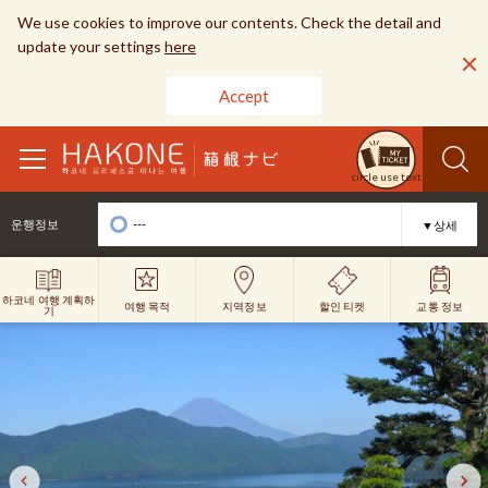
We use cookies to improve our contents. Check the detail and
update your settings
here
Accept
toggle
circle use text
navigation
---
운행정보
▼상세
하코네 여행 계획하
여행 목적
할인 티켓
지역정보
교통 정보
기