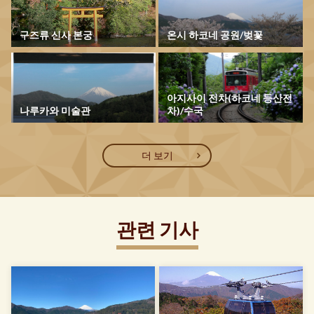
구즈류 신사 본궁
온시 하코네 공원/벚꽃
아지사이 전차(하코네 등산전
나루카와 미술관
차)/수국
더 보기
관련 기사