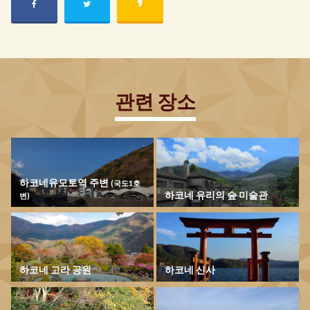
관련 장소
하코네유모토역 주변
(국도1호
하코네 유리의 숲 미술관
변)
하코네 고라 공원
하코네 신사