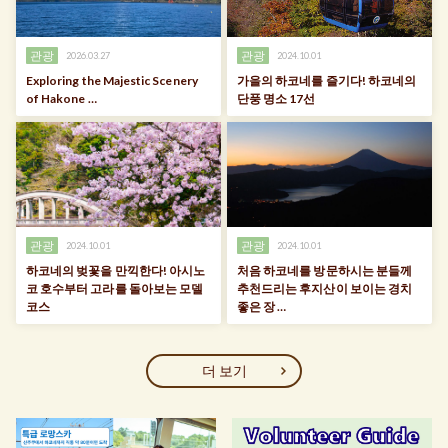
관광
관광
2026.03.27
2024.10.01
Exploring the Majestic Scenery
가을의 하코네를 즐기다! 하코네의
of Hakone …
단풍 명소 17선
관광
관광
2024.10.01
2024.10.01
하코네의 벚꽃을 만끽한다! 아시노
처음 하코네를 방문하시는 분들께
코 호수부터 고라를 돌아보는 모델
추천드리는 후지산이 보이는 경치
코스
좋은 장 …
더 보기