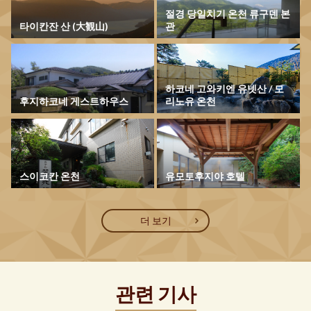
절경 당일치기 온천 류구덴 본
타이칸잔 산 (大観山)
관
하코네 고와키엔 유넷산 / 모
후지하코네 게스트하우스
리노유 온천
스이코칸 온천
유모토후지야 호텔
더 보기
관련 기사