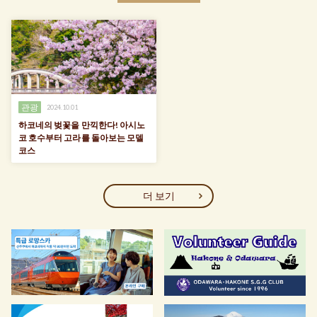
관광
2024.10.01
하코네의 벚꽃을 만끽한다! 아시노
코 호수부터 고라를 돌아보는 모델
코스
더 보기