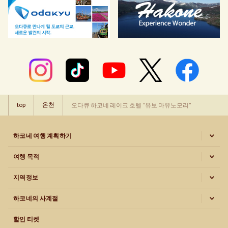
top
온천
오다큐 하코네 레이크 호텔 “유보 마유노모리”
하코네 여행 계획하기
여행 목적
지역정보
하코네의 사계절
할인 티켓