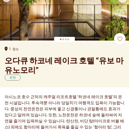
장소
오다큐 하코네 레이크 호텔 “유보 마
유노모리”
온천
아시노코 호수 근처의 캐주얼 리조트호텔 '하코네 레이크 호텔'의 온
천 시설입니다. 투숙객뿐 아니라 당일치기 여행객도 입욕이 가능합니
다. 중성의 천연온천은 피부에 좋고 신경통이나 관절통에도 효과가
있다고 알려져 있습니다. 또한, 노천온천은 하코네 숲에 둘러싸여 자
연을 즐기며 입욕하실 수 있습니다. 탄산천, 비단 탕(마이크로 버블 배
스) 외에도 항아리에 들어가서 목욕을 즐길 수 있는 '항아리 탕', 그리