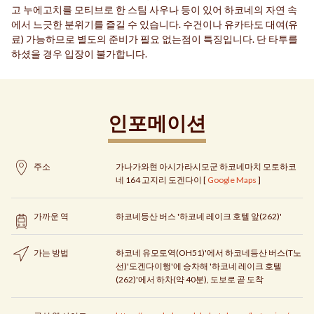
고 누에고치를 모티브로 한 스팀 사우나 등이 있어 하코네의 자연 속
에서 느긋한 분위기를 즐길 수 있습니다. 수건이나 유카타도 대여(유
료) 가능하므로 별도의 준비가 필요 없는점이 특징입니다. 단 타투를
하셨을 경우 입장이 불가합니다.
인포메이션
주소
가나가와현 아시가라시모군 하코네마치 모토하코
네 164 고지리 도겐다이 [
Google Maps
]
가까운 역
하코네등산 버스 '하코네 레이크 호텔 앞(262)'
가는 방법
하코네 유모토역(OH51)'에서 하코네등산 버스(T노
선)'도겐다이행'에 승차해 '하코네 레이크 호텔
(262)'에서 하차(약 40분), 도보로 곧 도착