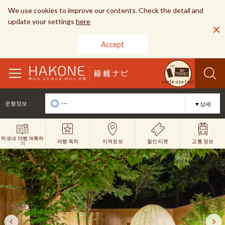
We use cookies to improve our contents. Check the detail and
update your settings
here
Accept
toggle
circle use text
navigation
---
운행정보
▼상세
하코네 여행 계획하
여행 목적
할인 티켓
지역정보
교통 정보
기