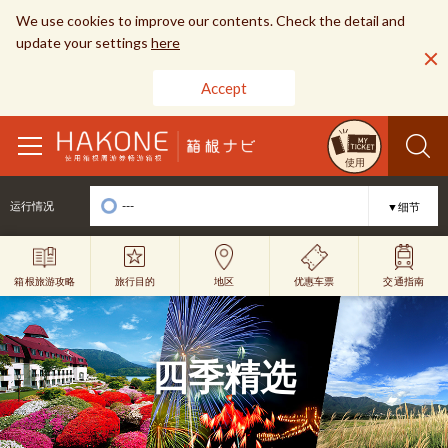
We use cookies to improve our contents. Check the detail and
update your settings
here
Accept
toggle
使用
navigation
---
运行情况
▼细节
旅行目的
优惠车票
地区
交通指南
箱根旅游攻略
四季精选