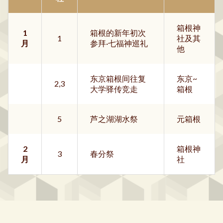
箱根神
1
箱根的新年初次
1
社及其
月
参拜·七福神巡礼
他
东京箱根间往复
东京~
2,3
大学驿传竞走
箱根
5
芦之湖湖水祭
元箱根
2
箱根神
3
春分祭
月
社