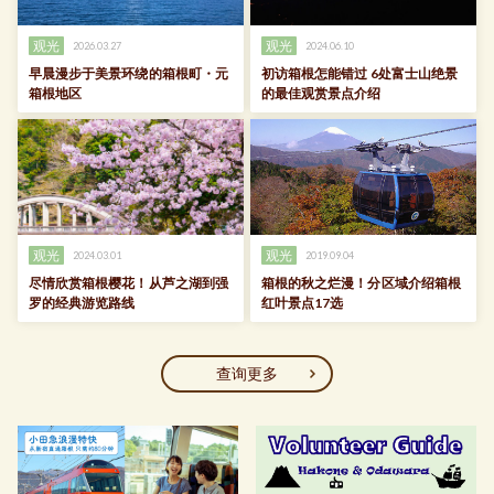
观光
观光
2026.03.27
2024.06.10
早晨漫步于美景环绕的箱根町・元
初访箱根怎能错过 6处富士山绝景
箱根地区
的最佳观赏景点介绍
观光
观光
2024.03.01
2019.09.04
尽情欣赏箱根樱花！从芦之湖到强
箱根的秋之烂漫！分区域介绍箱根
罗的经典游览路线
红叶景点17选
查询更多