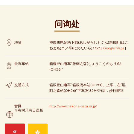
问询处
地址
神奈川県足柄下郡(あしがらしもぐん)箱根町(はこ
ねまち)ニノ平(にのたいら)1121 [
Google Maps
]
最近车站
箱根登山电车“雕刻之森(ちょうこくのもり)站
(OH56)”
交通方式
箱根登山电车“箱根汤本站(OH51)」上车，在”雕
刻之森站(OH56)“下车(约35分钟)后，步行即到
官网
http://www.hakone-oam.or.jp/
※有时只有日语版