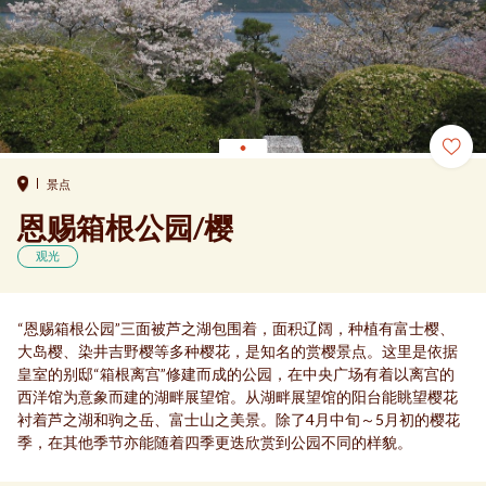
景点
恩赐箱根公园/樱
观光
“恩赐箱根公园”三面被芦之湖包围着，面积辽阔，种植有富士樱、
大岛樱、染井吉野樱等多种樱花，是知名的赏樱景点。这里是依据
皇室的别邸“箱根离宫”修建而成的公园，在中央广场有着以离宫的
西洋馆为意象而建的湖畔展望馆。从湖畔展望馆的阳台能眺望樱花
衬着芦之湖和驹之岳、富士山之美景。除了4月中旬～5月初的樱花
季，在其他季节亦能随着四季更迭欣赏到公园不同的样貌。