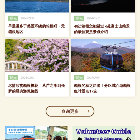
观光
观光
2026.03.27
2024.06.10
早晨漫步于美景环绕的箱根町・元
初访箱根怎能错过 6处富士山绝景
箱根地区
的最佳观赏景点介绍
观光
观光
2024.03.01
2019.09.04
尽情欣赏箱根樱花！从芦之湖到强
箱根的秋之烂漫！分区域介绍箱根
罗的经典游览路线
红叶景点17选
查询更多