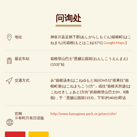
问询处
地址
神奈川县足柄下郡(あしがらしもぐん)箱根町(はこ
ねまち)元箱根(もとはこね)171 [
Google Maps
]
最近车站
箱根登山巴士“恩赐公园前(おんしこうえんまえ)
(153)”站
交通方式
从“箱根汤本(はこねゆもと)站(OH51)”搭乘往“箱
根町港(はこねまちこう)方”」或往“箱根关所迹(は
こねせきしょあと)方向”的箱根登山巴士(H、R路
线)，于「恩赐公园前(153)」下车(约40分)即达
官网
http://www.kanagawa-park.or.jp/onsisite/
※有时只有日语版