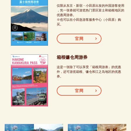
仅限从东京・新宿・小田原出发的外国游客使用
，凭一张劵就可游览热门景区富士和箱根地区的
优惠周游劵。
※也可以在小田急游客服务中心（小田原）购
买。
官网
箱根镰仓周游券
这是一张除了可以享受「箱根周游劵」的优惠
外，还可游览箱根、镰仓和江之岛地区的优惠
券。
官网