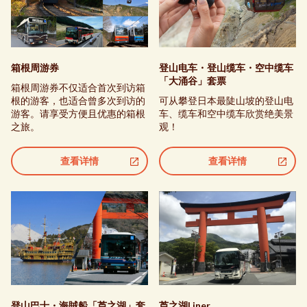
箱根周游券
登山电车・登山缆车・空中缆车
「大涌谷」套票
箱根周游券不仅适合首次到访箱
根的游客，也适合曾多次到访的
可从攀登日本最陡山坡的登山电
游客。请享受方便且优惠的箱根
车、缆车和空中缆车欣赏绝美景
之旅。
观！
查看详情
查看详情
登山巴士・海賊船「芦之湖」套
芦之湖Liner