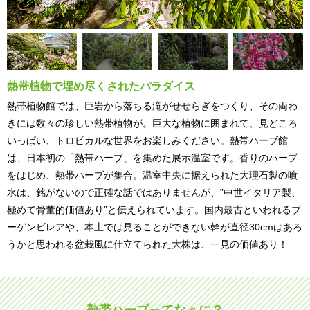
熱帯植物で埋め尽くされたパラダイス
熱帯植物館では、巨岩から落ちる滝がせせらぎをつくり、その両わ
きには数々の珍しい熱帯植物が。巨大な植物に囲まれて、見どころ
いっぱい、トロピカルな世界をお楽しみください。熱帯ハーブ館
は、日本初の「熱帯ハーブ」を集めた展示温室です。香りのハーブ
をはじめ、熱帯ハーブが集合。温室中央に据えられた大理石製の噴
水は、銘がないので正確な話ではありませんが、”中世イタリア製、
極めて骨董的価値あり”と伝えられています。国内最古といわれるブ
ーゲンビレアや、本土では見ることができない幹が直径30cmはあろ
うかと思われる盆栽風に仕立てられた大株は、一見の価値あり！