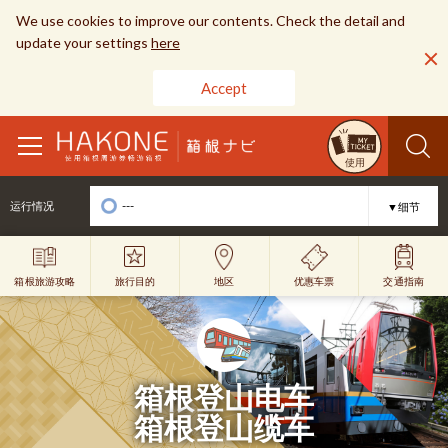
We use cookies to improve our contents. Check the detail and
update your settings
here
Accept
toggle
使用
navigation
---
运行情况
▼细节
旅行目的
优惠车票
地区
交通指南
箱根旅游攻略
箱根登山电车
箱根登山缆车