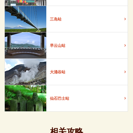
三岛站
早云山站
大涌谷站
仙石巴士站
相关攻略