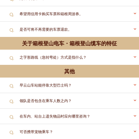
Q.
希望用信用卡购买车票和箱根周游券。
Q.
是否可将不再需要的车票退款。
关于箱根登山电车・箱根登山缆车的特征
Q.
之字形路线（急转弯处）方式是指什么？
其他
Q.
早云山车站能停靠大型巴士吗？
Q.
领队是否包含在乘车人数之内？
Q.
在车内、站台上遗失物品时应向哪里咨询？
Q.
可否携带宠物乘车？