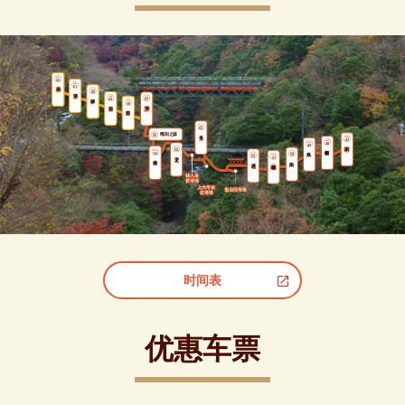
OH
62
OH
61
OH
60
OH
OH
59
57
OH
58
OH
53
雕刻之森
OH
56
OH
47
OH
OH
48
49
OH
54
OH
OH
55
OH
50
OH
52
51
时间表
优惠车票