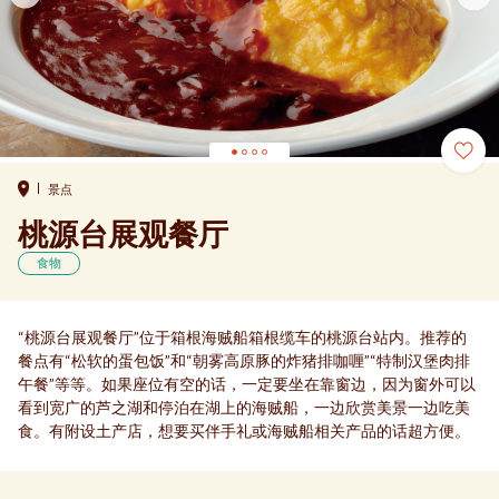
景点
桃源台展观餐厅
食物
“桃源台展观餐厅”位于箱根海贼船箱根缆车的桃源台站内。推荐的
餐点有“松软的蛋包饭”和“朝雾高原豚的炸猪排咖喱”“特制汉堡肉排
午餐”等等。如果座位有空的话，一定要坐在靠窗边，因为窗外可以
看到宽广的芦之湖和停泊在湖上的海贼船，一边欣赏美景一边吃美
食。有附设土产店，想要买伴手礼或海贼船相关产品的话超方便。