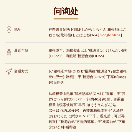
问询处
地址
神奈川县足柄下郡(あしがらしもぐん)箱根町(はこ
ねまち)元箱根(もとはこね)164 [
Google Maps
]
最近车站
箱根缆车、箱根登山巴士“桃源台(とうげんだい)站
(OH65)”、海贼船“桃源台港(OH65)
交通方式
从“箱根汤本站(OH51)”搭乘往”桃源台“行驶之箱根
登山巴士(T路线)，于“桃源台(OH65)”下车(约46分
钟)后即达
从箱根登山电车“箱根汤本站(OH51)”乘车，于“强
罗(ごうら)站(OH57)”下车(约40分钟)后，转乘箱
根登山缆索铁路至“早云山(そううんざん)站
(OH62)”(约10分钟)，再转乘箱根缆车于”大涌谷
(おおわくだに)站(OH63)“下车。观光后，可以再
转乘往”桃源台站“方向的缆车，于“桃源台站”下车
(约24分钟)后即达